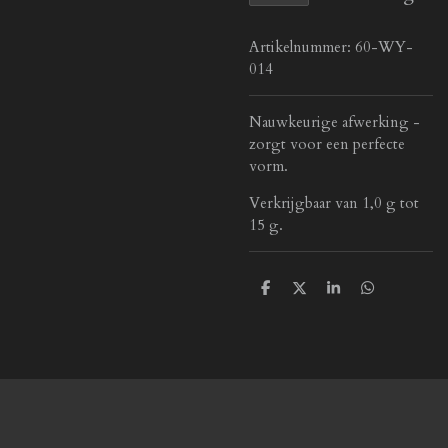
Artikelnummer:
60-WY-
014
Nauwkeurige afwerking -
zorgt voor een perfecte
vorm.
Verkrijgbaar van 1,0 g tot
15 g.
D
D
S
D
e
e
h
e
l
e
a
l
e
l
r
e
n
e
n