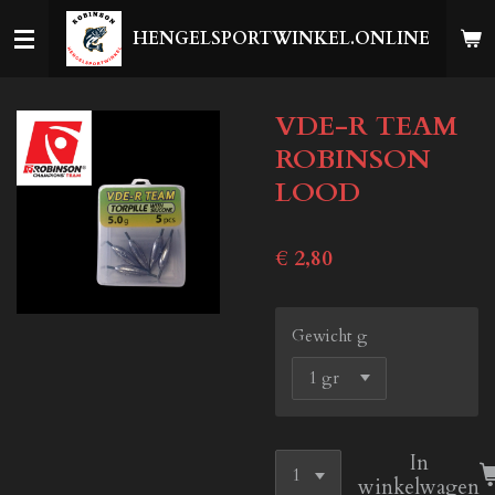
Ga
HENGELSPORTWINKEL.ONLINE
direct
naar
de
VDE-R TEAM
hoofdinhoud
ROBINSON
LOOD
€ 2,80
Gewicht g
In
winkelwagen