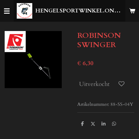
Ga
HENGELSPORTWINKEL.ONLINE
direct
naar
de
ROBINSON
hoofdinhoud
SWINGER
€ 6,30
Uitverkocht
Artikelnummer:
88-SS-04Y
D
D
S
D
e
e
h
e
l
e
a
l