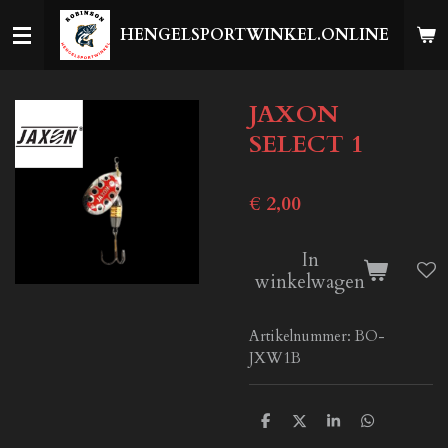
Ga
HENGELSPORTWINKEL.ONLINE
direct
naar
de
JAXON
hoofdinhoud
SELECT 1
€ 2,00
In
winkelwagen
Artikelnummer:
BO-
JXW1B
D
D
S
D
e
e
h
e