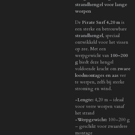
strandhengel voor lange
worpen
De
Pirate Surf 4,20 m
is
een sterke en betrouwbare
strandhengel
, speciaal
ontwikkeld voor het vissen
op zee. Met een
werpgewicht van
100–200
g
biedt deze hengel
voldoende kracht om
zware
loodmontages en aas
ver
te werpen, zelfs bij sterke
stroming en wind.
-Lengte:
4,20 m – ideaal
voor verre worpen vanaf
het strand
-Werpgewicht:
100–200 g
– geschikt voor zwaardere
montage