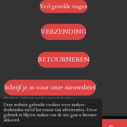
Veel gestelde vragen
VERZENDING
RETOURNEREN
Schrijf je in voor onze nieuwsbrief
© 2023 - 2026 Hengelsportwinkel.online
Deze website gebruikt cookies voor analyse-
Powered by
JouwWeb
doeleinden en/of het tonen van advertenties. Door
gebruik te blijven maken van de site gaat u hiermee
akkoord.