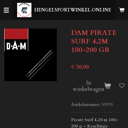
Ga
HENGELSPORTWINKEL.ONLINE
direct
naar
de
DAM PIRATE
hoofdinhoud
SURF 4,2M
100-200 GR
€ 50,00
In
winkelwagen
Artikelnummer:
51970
Pirate Surf 4,20 m 100–
200 g – Krachtige