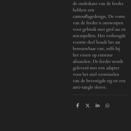
de onderkant van de feeder
hebben een
camouflagedesign. De vorm
van de feeder is ontworpen
voor gebruik met grof aas en
micropellets. Het verhoogde
voorste deel houdt het aas
betrouwbaar vast, zelfs bij
het vissen op extreme
afstanden. De feeder wordt
geleverd met een adapter
voor het snel verwisselen
van de bevestigde rig en een
anti-tangle sleeve.
D
D
S
D
e
e
h
e
l
e
a
l
e
l
r
e
n
e
n