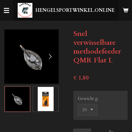
Ga
HENGELSPORTWINKEL.ONLINE
direct
naar
de
Snel
hoofdinhoud
verwisselbare
methodefeeder
QMR Flat L
€ 1,80
Gewicht g