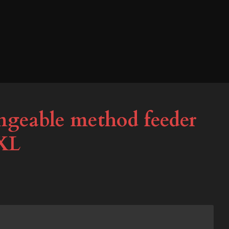
geable method feeder
XL