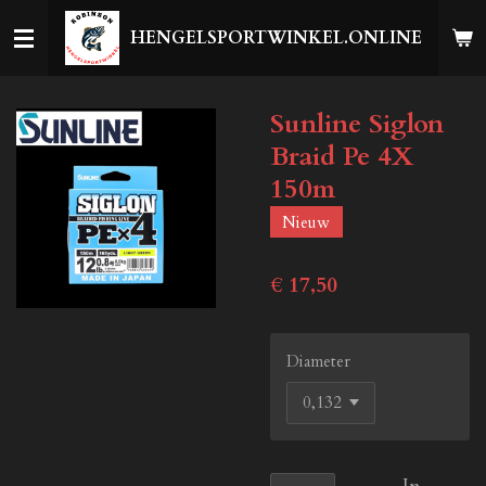
Ga
HENGELSPORTWINKEL.ONLINE
direct
naar
de
Sunline Siglon
hoofdinhoud
Braid Pe 4X
150m
Nieuw
€ 17,50
Diameter