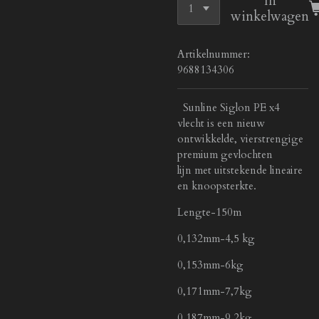
In
winkelwagen
Artikelnummer:
9688134306
Sunline Siglon PE x4
vlecht is een nieuw
ontwikkelde, vierstrengige
premium gevlochten
lijn
met uitstekende lineaire
en knoopsterkte.
Lengte-150m
0,132mm-4,5 kg
0,153mm-6kg
0,171mm-7,7kg
0,187mm-9,2kg