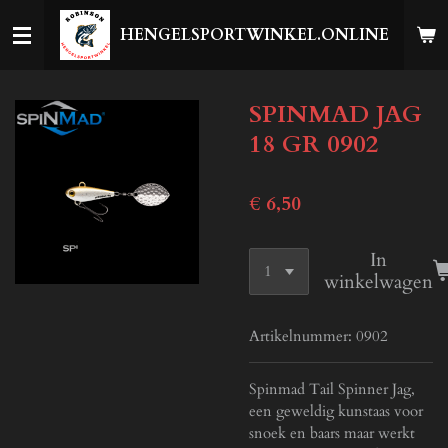
Ga
HENGELSPORTWINKEL.ONLINE
direct
naar
de
SPINMAD JAG
hoofdinhoud
18 GR 0902
€ 6,50
In
winkelwagen
Artikelnummer:
0902
Spinmad Tail Spinner Jag,
een geweldig kunstaas voor
snoek en baars maar werkt