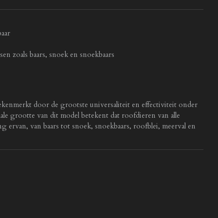
baar
sen zoals baars, snoek en snoekbaars
merkt door de grootste universaliteit en effectiviteit onder
le grootte van dit model betekent dat roofdieren van alle
 ervan, van baars tot snoek, snoekbaars, roofblei, meerval en