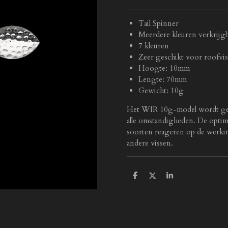
Tail Spinner
Meerdere kleuren verkrijg
7 kleuren
Zeer geschikt voor roofvis
Hoogte: 10mm
Lengte: 70mm
Gewicht: 10g
Het WIR 10g-model wordt geken
alle omstandigheden. De optima
soorten reageren op de werking
andere vissen.
D
D
S
e
e
h
l
e
a
e
l
r
n
e