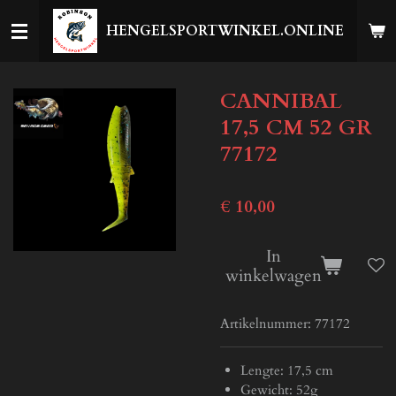
Ga
HENGELSPORTWINKEL.ONLINE
direct
naar
de
CANNIBAL
hoofdinhoud
17,5 CM 52 GR
77172
€ 10,00
In
winkelwagen
Artikelnummer:
77172
Lengte: 17,5 cm
Gewicht: 52g