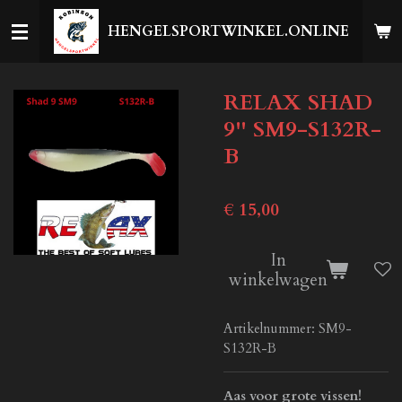
Ga
HENGELSPORTWINKEL.ONLINE
direct
naar
de
RELAX SHAD
hoofdinhoud
9'' SM9-S132R-
B
€ 15,00
In
winkelwagen
Artikelnummer:
SM9-
S132R-B
Aas voor grote vissen!