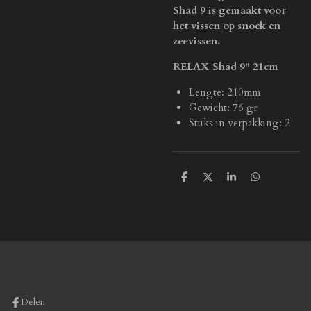
Shad 9 is gemaakt voor
het vissen op snoek en
zeevissen.
RELAX Shad 9" 21cm
Lengte: 210mm
Gewicht: 76 gr
Stuks in verpakking: 2
D
D
S
D
e
e
h
e
l
e
a
l
e
l
r
e
n
e
n
Delen