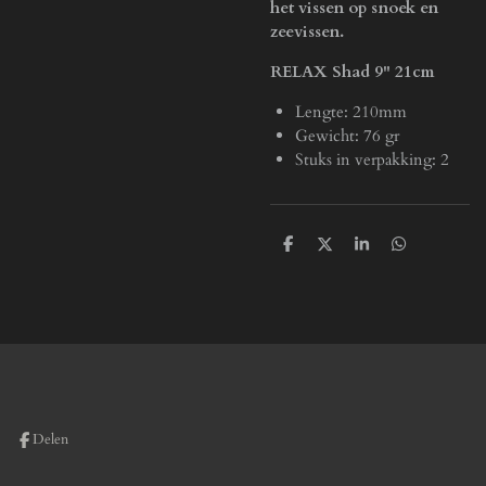
het vissen op snoek en
zeevissen.
RELAX Shad 9" 21cm
Lengte: 210mm
Gewicht: 76 gr
Stuks in verpakking: 2
D
D
S
D
e
e
h
e
l
e
a
l
e
l
r
e
n
e
n
Delen