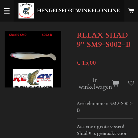
Ga
HENGELSPORTWINKEL.ONLINE
direct
naar
de
RELAX SHAD
hoofdinhoud
9'' SM9-S002-B
€ 15,00
In
winkelwagen
Artikelnummer:
SM9-S002-
B
Aas voor grote vissen!
Shad 9 is gemaakt voor