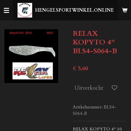
Ga
HENGELSPORTWINKEL.ONLINE
direct
naar
de
RELAX
hoofdinhoud
KOPYTO 4''
BLS4-S064-B
€ 5,60
Uitverkocht
Artikelnummer:
BLS4-
S064-B
RELAX KOPYTO 4" 10