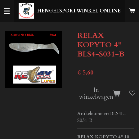
Ga
HENGELSPORTWINKEL.ONLINE
direct
naar
de
RELAX
hoofdinhoud
KOPYTO 4''
BLS4-S031-B
€ 5,60
In
winkelwagen
Artikelnummer:
BLS4L-
S031-B
RELAX KOPYTO 4" 10