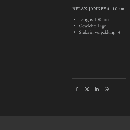
RELAX JANKEE 4" 10 cm
Lengte: 100mm
Gewicht: 14gr
Stuks in verpakking: 4
D
D
S
D
e
e
h
e
l
e
a
l
e
l
r
e
n
e
n