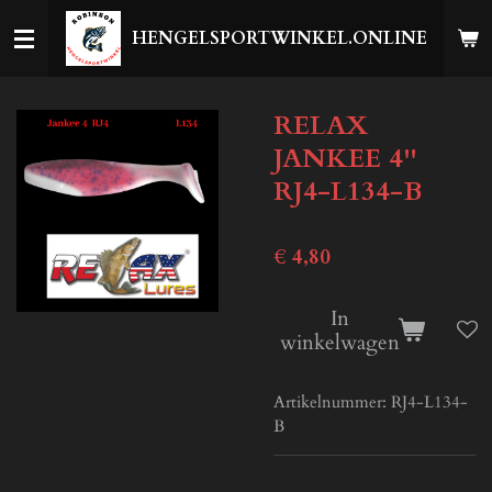
Ga
HENGELSPORTWINKEL.ONLINE
direct
naar
de
RELAX
hoofdinhoud
JANKEE 4''
RJ4-L134-B
€ 4,80
In
winkelwagen
Artikelnummer:
RJ4-L134-
B