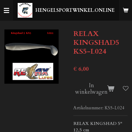
Ga
HENGELSPORTWINKEL.ONLINE
direct
naar
de
RELAX
hoofdinhoud
KINGSHAD5
KS5-L024
€ 6,00
In
winkelwagen
Artikelnummer:
KS5-L024
RELAX KINGSHAD 5"
12,5 cm