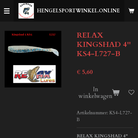
Ga
HENGELSPORTWINKEL.ONLINE
direct
naar
de
RELAX
hoofdinhoud
KINGSHAD 4''
KS4-L727-B
€ 5,60
In
winkelwagen
Artikelnummer:
KS4-L727-
B
RELAX KINGSHAD 4"