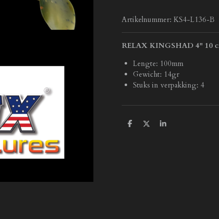
Artikelnummer:
KS4-L136-B
RELAX KINGSHAD 4" 10 
Lengte: 100mm
Gewicht: 14gr
Stuks in verpakking: 4
D
D
S
e
e
h
l
e
a
e
l
r
n
e