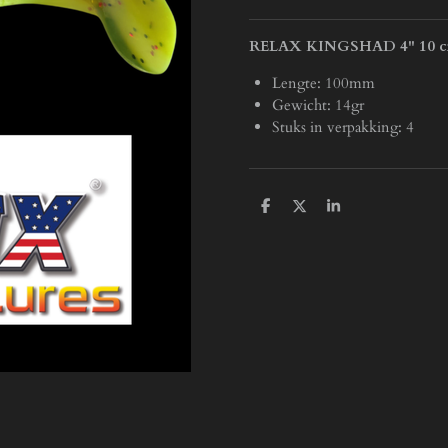
RELAX KINGSHAD 4" 10 
Lengte: 100mm
Gewicht: 14gr
Stuks in verpakking: 4
D
D
S
e
e
h
l
e
a
e
l
r
n
e