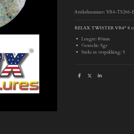
Artikelnummer:
VR4-TS266-
RELAX TWISTER VR4" 8 
Lengte: 80mm
Gewicht: 5gr
Stuks in verpakking: 5
D
D
S
e
e
h
l
e
a
e
l
r
n
e