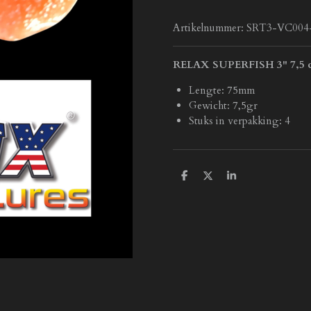
Artikelnummer:
SRT3-VC004
RELAX SUPERFISH 3" 7,5 
Lengte: 75mm
Gewicht: 7,5gr
Stuks in verpakking: 4
D
D
S
e
e
h
l
e
a
e
l
r
n
e