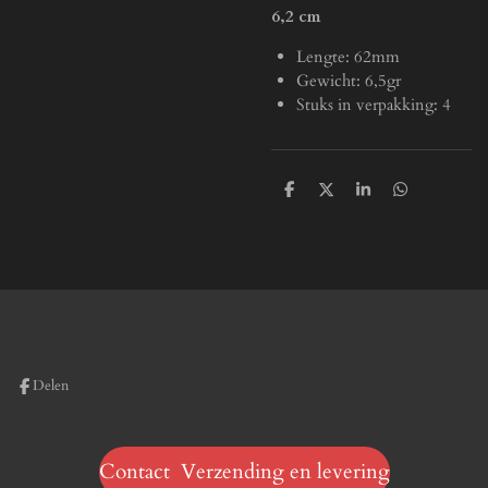
6,2 cm
Lengte: 62mm
Gewicht: 6,5gr
Stuks in verpakking: 4
D
D
S
D
e
e
h
e
l
e
a
l
e
l
r
e
n
e
n
Delen
Contact Verzending en levering