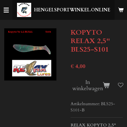
Ga
HENGELSPORTWINKEL.ONLINE
direct
naar
de
KOPYTO
hoofdinhoud
RELAX 2,5''
BLS25-S101
€ 4,00
In
winkelwagen
Artikelnummer:
BLS25-
S101-B
RELAX KOPYTO 2,5"