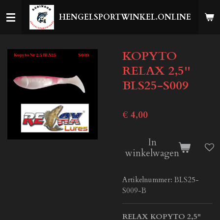
Ga
HENGELSPORTWINKEL.ONLINE
direct
naar
de
KOPYTO
hoofdinhoud
RELAX 2,5''
BLS25-S009
€ 4,00
In
winkelwagen
Artikelnummer:
BLS25-
S009-B
RELAX KOPYTO 2,5"