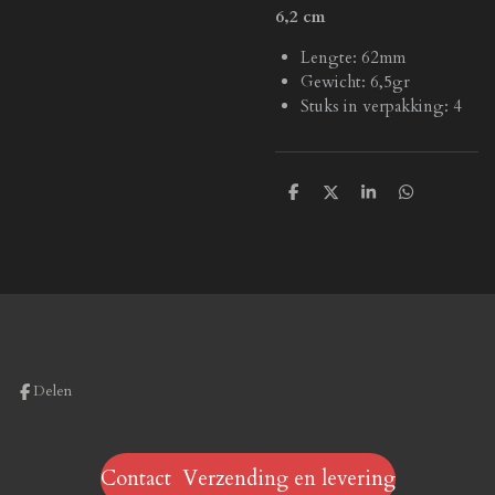
6,2 cm
Lengte: 62mm
Gewicht: 6,5gr
Stuks in verpakking: 4
D
D
S
D
e
e
h
e
l
e
a
l
e
l
r
e
n
e
n
Delen
Contact Verzending en levering