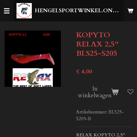
Ga
HENGELSPORTWINKEL.ONLINE
direct
naar
de
KOPYTO
hoofdinhoud
RELAX 2,5''
BLS25-S205
€ 4,00
In
winkelwagen
Artikelnummer:
BLS25-
S205-B
RELAX KOPYTO 2,5"