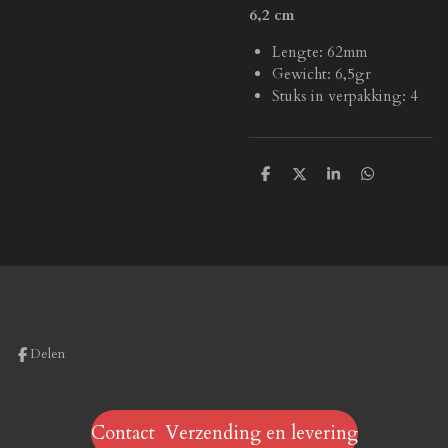
6,2 cm
Lengte: 62mm
Gewicht: 6,5gr
Stuks in verpakking: 4
D
D
S
D
e
e
h
e
l
e
a
l
e
l
r
e
n
e
n
Delen
Contact Verzending en levering