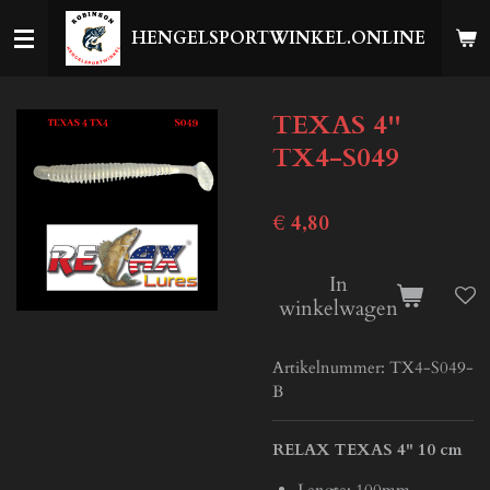
Ga
HENGELSPORTWINKEL.ONLINE
direct
naar
de
TEXAS 4''
hoofdinhoud
TX4-S049
€ 4,80
In
winkelwagen
Artikelnummer:
TX4-S049-
B
RELAX TEXAS 4" 10 cm
Lengte: 100mm