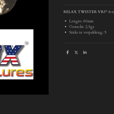
RELAX TWISTER VR3" 6 
Lengte: 60mm
Gewicht: 2,5gr
Stuks in verpakking: 5
D
D
S
e
e
h
l
e
a
e
l
r
n
e