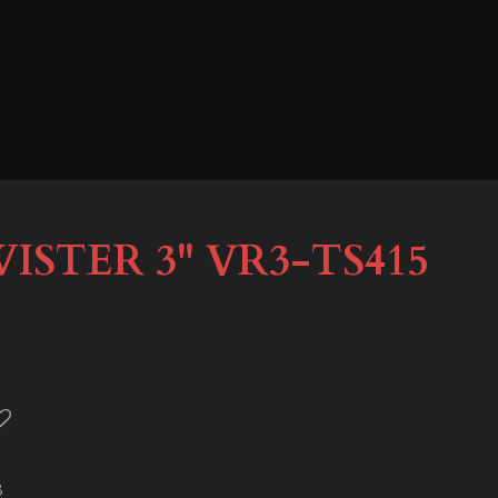
STER 3'' VR3-TS415
B