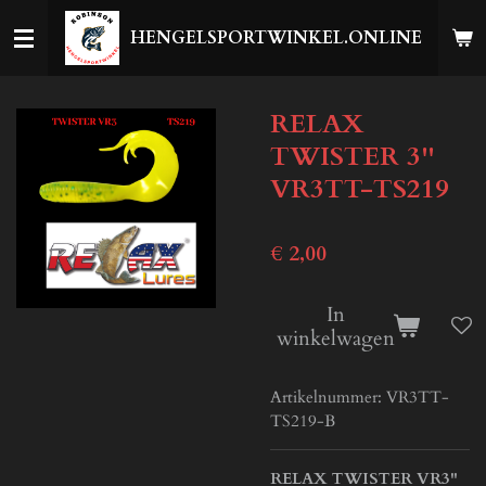
Ga
HENGELSPORTWINKEL.ONLINE
direct
naar
de
RELAX
hoofdinhoud
TWISTER 3''
VR3TT-TS219
€ 2,00
In
winkelwagen
Artikelnummer:
VR3TT-
TS219-B
RELAX TWISTER VR3"