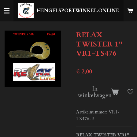
Ga
HENGELSPORTWINKEL.ONLINE
direct
naar
de
RELAX
hoofdinhoud
TWISTER 1''
VR1-TS476
€ 2,00
In
winkelwagen
Artikelnummer:
VR1-
TS476-B
RELAX TWISTER VR1"