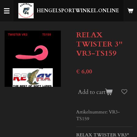
Ga
HENGELSPORTWINKEL.ONLINE
direct
naar
de
RELAX
hoofdinhoud
TWISTER 3''
VR3-TS159
€ 6,00
Add to cart
Artikelnummer:
VR3-
TS159
RELAX TWISTER VR3"