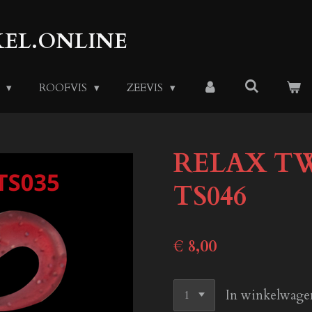
EL.ONLINE
S
ROOFVIS
ZEEVIS
RELAX TW
TS046
€ 8,00
In winkelwage