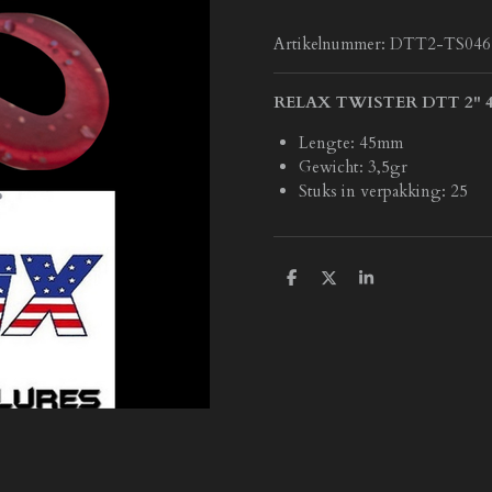
Artikelnummer:
DTT2-TS046
RELAX TWISTER DTT 2" 4
Lengte: 45mm
Gewicht: 3,5gr
Stuks in verpakking: 25
D
D
S
e
e
h
l
e
a
e
l
r
n
e