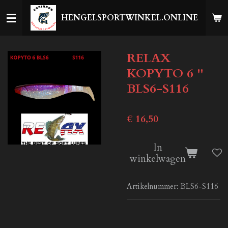
Ga
HENGELSPORTWINKEL.ONLINE
direct
naar
de
RELAX
hoofdinhoud
KOPYTO 6 ''
BLS6-S116
€ 16,50
In
winkelwagen
Artikelnummer:
BLS6-S116