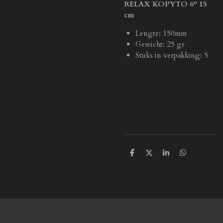
RELAX KOPYTO 6" 15
cm
Lengte: 150mm
Gewicht: 25 gr
Stuks in verpakking: 5
D
D
S
D
e
e
h
e
l
e
a
l
e
l
r
e
n
e
n