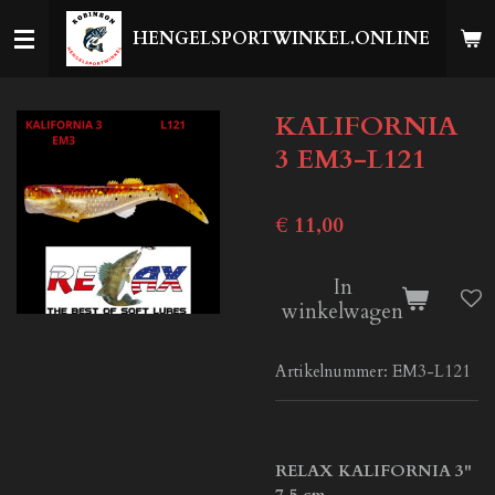
Ga
HENGELSPORTWINKEL.ONLINE
direct
naar
de
KALIFORNIA
hoofdinhoud
3 EM3-L121
€ 11,00
In
winkelwagen
Artikelnummer:
EM3-L121
RELAX KALIFORNIA 3"
7,5 cm