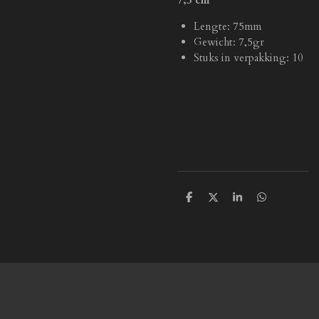
Lengte: 75mm
Gewicht: 7,5gr
Stuks in verpakking: 10
D
D
S
D
e
e
h
e
l
e
a
l
e
l
r
e
n
e
n