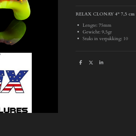
RELAX CLONAY 4" 7,5 cm
Lengte: 75mm
Gewicht: 9,5gr
Stuks in verpakking: 10
D
D
S
e
e
h
l
e
a
e
l
r
n
e