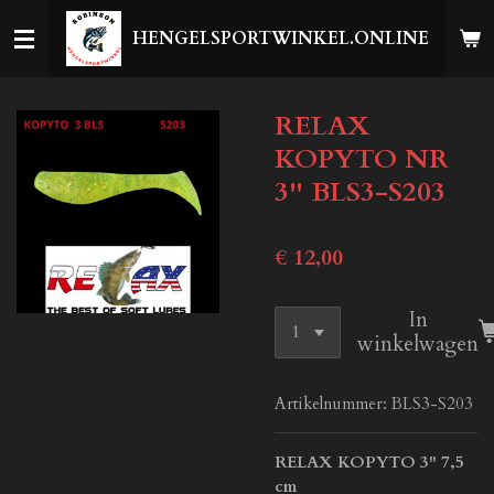
Ga
HENGELSPORTWINKEL.ONLINE
direct
naar
de
RELAX
hoofdinhoud
KOPYTO NR
3'' BLS3-S203
€ 12,00
In
winkelwagen
Artikelnummer:
BLS3-S203
RELAX KOPYTO 3" 7,5
cm