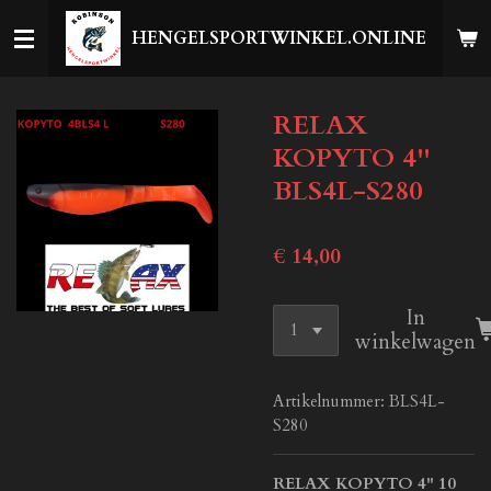
Ga
HENGELSPORTWINKEL.ONLINE
direct
naar
de
RELAX
hoofdinhoud
KOPYTO 4''
BLS4L-S280
€ 14,00
In
winkelwagen
Artikelnummer:
BLS4L-
S280
RELAX KOPYTO 4" 10