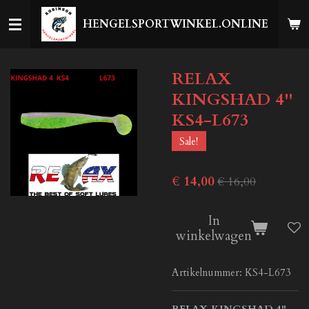
Ga
HENGELSPORTWINKEL.ONLINE
direct
naar
de
RELAX
hoofdinhoud
KINGSHAD 4''
KS4-L673
Sale!
€ 14,00
€ 16,00
In
winkelwagen
Artikelnummer:
KS4-L673