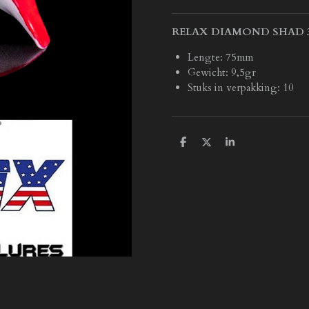
RELAX DIAMOND SHAD 3"
Lengte: 75mm
Gewicht: 9,5gr
Stuks in verpakking: 10
D
D
S
e
e
h
l
e
a
e
l
r
n
e