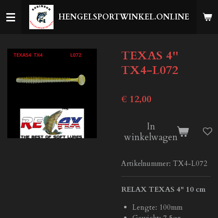
Ga
HENGELSPORTWINKEL.ONLINE
direct
naar
de
TEXAS 4''
hoofdinhoud
TX4-L072
€ 12,00
In
winkelwagen
Artikelnummer:
TX4-L072
RELAX TEXAS 4" 10 cm
Lengte: 100mm
Gewicht: 7,5gr