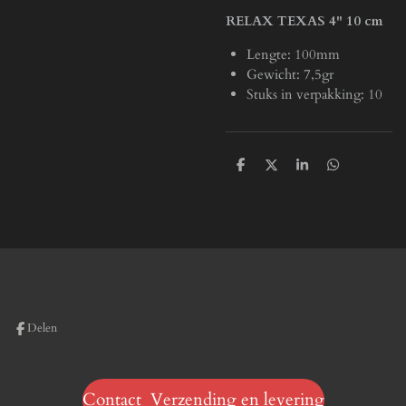
RELAX TEXAS 4" 10 cm
Lengte: 100mm
Gewicht: 7,5gr
Stuks in verpakking: 10
D
D
S
D
e
e
h
e
l
e
a
l
e
l
r
e
n
e
n
Delen
Contact Verzending en levering