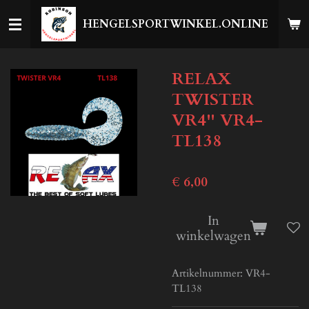
Ga
HENGELSPORTWINKEL.ONLINE
direct
naar
de
RELAX
hoofdinhoud
TWISTER
VR4'' VR4-
TL138
€ 6,00
In
winkelwagen
Artikelnummer:
VR4-
TL138