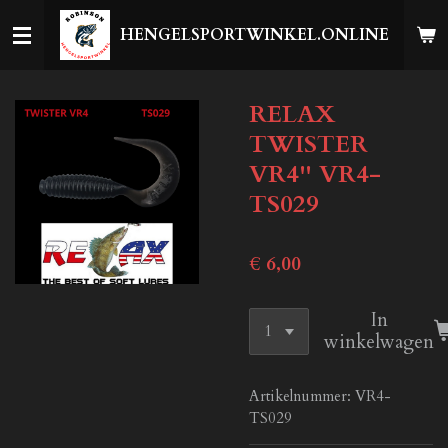
Ga
HENGELSPORTWINKEL.ONLINE
direct
naar
de
RELAX
hoofdinhoud
TWISTER
VR4'' VR4-
TS029
€ 6,00
In
winkelwagen
Artikelnummer:
VR4-
TS029