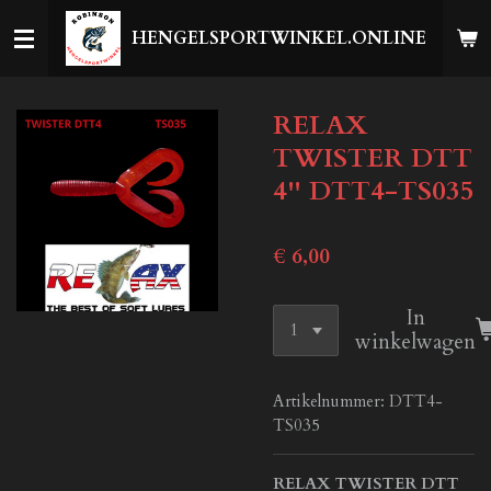
Ga
HENGELSPORTWINKEL.ONLINE
direct
naar
de
RELAX
hoofdinhoud
TWISTER DTT
4'' DTT4-TS035
€ 6,00
In
winkelwagen
Artikelnummer:
DTT4-
TS035
RELAX TWISTER DTT