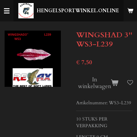
Ga
HENGELSPORTWINKEL.ONLINE
direct
naar
de
WINGSHAD 3''
hoofdinhoud
WS3-L239
€ 7,50
In
winkelwagen
Artikelnummer:
WS3-L239
10 STUKS PER
VERPAKKING
LENGTE 9 CM