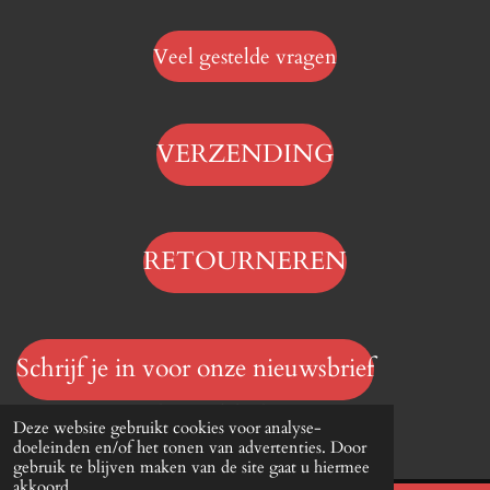
Veel gestelde vragen
VERZENDING
RETOURNEREN
Schrijf je in voor onze nieuwsbrief
© 2023 - 2026 Hengelsportwinkel.online
Deze website gebruikt cookies voor analyse-
Powered by
JouwWeb
doeleinden en/of het tonen van advertenties. Door
gebruik te blijven maken van de site gaat u hiermee
akkoord.