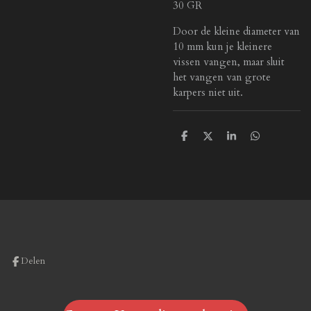
30 GR
Door de kleine diameter van
10 mm kun je kleinere
vissen vangen, maar sluit
het vangen van grote
karpers niet uit.
D
D
S
D
e
e
h
e
l
e
a
l
e
l
r
e
n
e
n
Delen