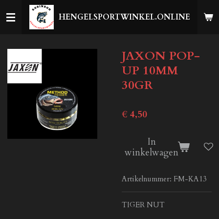
Ga
HENGELSPORTWINKEL.ONLINE
direct
naar
de
JAXON POP-
hoofdinhoud
UP 10MM
30GR
€ 4,50
In
winkelwagen
Artikelnummer:
FM-KA13
TIGER NUT