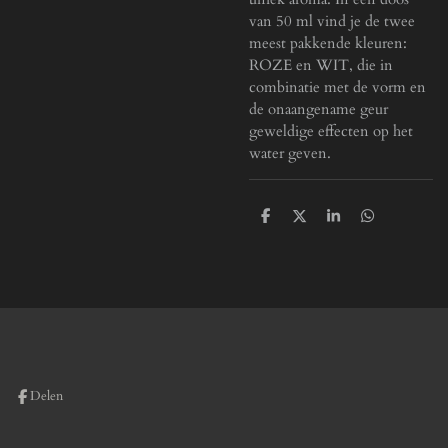
van 50 ml vind je de twee
meest pakkende kleuren:
ROZE en WIT, die in
combinatie met de vorm en
de onaangename geur
geweldige effecten op het
water geven.
D
D
S
D
e
e
h
e
l
e
a
l
e
l
r
e
n
e
n
Delen