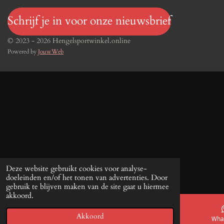
Schrijf je in voor onze nieuwsbrief
© 2023 - 2026 Hengelsportwinkel.online
Powered by
JouwWeb
Deze website gebruikt cookies voor analyse-
doeleinden en/of het tonen van advertenties. Door
gebruik te blijven maken van de site gaat u hiermee
akkoord.
Akkoord
E-mailadres
Telefoonnummer
Kaart
Wha