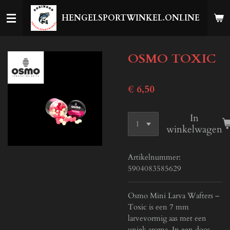
Ga
HENGELSPORTWINKEL.ONLINE
direct
naar
de
OSMO TOXIC
hoofdinhoud
€ 6,50
In
winkelwagen
Artikelnummer:
5904083585629
Osmo Mini Larva Wafters –
Toxic is een 7 mm
larvevormig aas met een
uniek aroma. In een doos