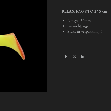
RELAX KOPYTO 2" 5 cm
Lengte: 50mm
Gewicht: 4gr
Stuks in verpakking: 5
D
D
S
e
e
h
l
e
a
e
l
r
n
e