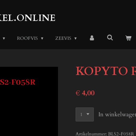
EL.ONLINE
S
ROOFVIS
ZEEVIS
KOPYTO RE
€ 4,00
In winkelwage
Artikelnummer:
BLS2-F058R