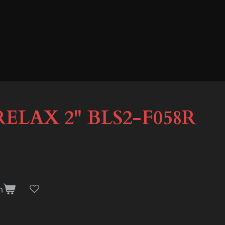
LAX 2'' BLS2-F058R
n