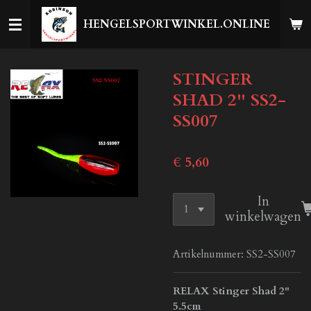
Ga
HENGELSPORTWINKEL.ONLINE
direct
naar
de
STINGER
hoofdinhoud
SHAD 2'' SS2-
SS007
€ 5,60
In
winkelwagen
Artikelnummer:
SS2-SS007
RELAX Stinger Shad 2"
5.5cm