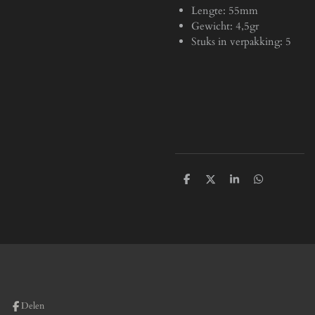
Lengte: 55mm
Gewicht: 4,5gr
Stuks in verpakking: 5
D
D
S
D
e
e
h
e
l
e
a
l
e
l
r
e
n
e
n
Delen