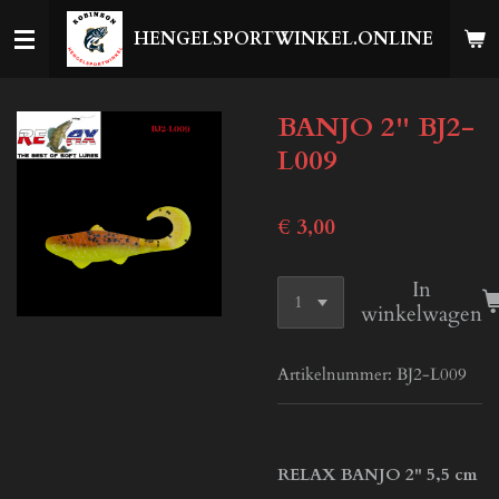
Ga
HENGELSPORTWINKEL.ONLINE
direct
naar
de
BANJO 2'' BJ2-
hoofdinhoud
L009
€ 3,00
In
winkelwagen
Artikelnummer:
BJ2-L009
RELAX BANJO 2" 5,5 cm