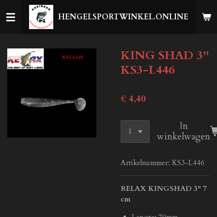
Ga
HENGELSPORTWINKEL.ONLINE
direct
naar
de
KING SHAD 3''
hoofdinhoud
KS3-L446
€ 4,40
In
winkelwagen
Artikelnummer:
KS3-L446
RELAX KINGSHAD 3" 7
cm
Lengte: 70mm