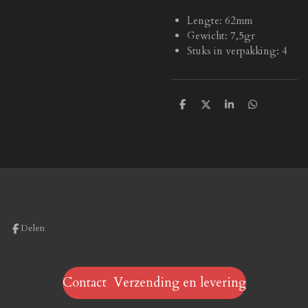
Lengte: 62mm
Gewicht: 7,5gr
Stuks in verpakking: 4
D
D
S
D
e
e
h
e
l
e
a
l
e
l
r
e
n
e
n
Delen
Contact Verzending en levering