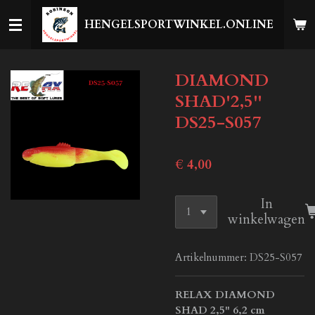
Ga
HENGELSPORTWINKEL.ONLINE
direct
naar
de
DIAMOND
hoofdinhoud
SHAD'2,5''
DS25-S057
€ 4,00
In
winkelwagen
Artikelnummer:
DS25-S057
RELAX DIAMOND
SHAD 2,5" 6,2 cm