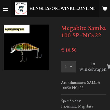
Ga
HENGELSPORTWINKEL.ONLINE
direct
naar
de
Megabite Samba
hoofdinhoud
100 SP-NO:22
€ 10,50
In
winkelwagen
Artikelnummer:
SAMBA
100S0 NO:22
Specificaties:
Fabrikant: Megabite