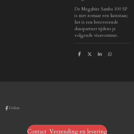
De Megabite Samba 100 SP
is niet zomaar een kunstaas;
het is een betoverende
danspartner tijdens je
volgende visavontuur.
D
D
S
D
e
e
h
e
l
e
a
l
e
l
r
e
n
e
n
Delen
Contact Verzending en levering